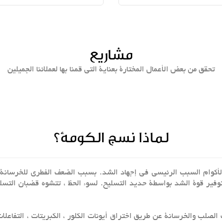
مشاریع
تحقق من بعض الأعمال المختارة بعناية التي قمنا بها لعملائنا الجميلين
لماذا نسج الكومة؟
دة الأكوام السبب الرئيسي في إجهاد الشد. بسبب الضعف الفطري للخرسا
توفير قوة الشد بواسطة حديد التسليح. لسوء الحظ ، تتشوه قضبان التسليح ط
لصلب والخرسانة عن طريق اختراق أيونات الكلور ، الكبريتات ، التفاعلات 