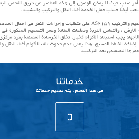
بيت أمر صعب حيث لا يمكن الوصول إلى هذه العناصر عن طريق الفحص ال
يجب أيضًا حساب حمل الخدمة أثناء النقل والتركيب والتشیید.
في القسم 3 ، الأكوام القياسية الأسترالية - يؤكد التصميم والتركيب AS2159 على م
لإجهاد يجب استبعاد الأكوام كخيار. تخلق الخرسانة المصنعة بطرد مركزي 
ضافة الضغط المسبق. هذا يعني عدم حدوث تلف للأكوام أثناء النقل والت
 وعمرها التصميمي بعد التركيب.
خدماتنا
في هذا القسم ، يتم تقديم خدماتنا