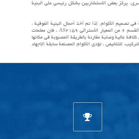
بصري. يركز بعض الاستشاريين بشكل رئيسي على البنية
تطلبات وإجراءات النظر في أحمال الخدمة في تصميم الأكوام. إذا تم أخذ أحمال البنية الفوقية ،
وتأثيرات النقل والتركيب ، والأحمال الزلزالية ، وحركات الأرض ، والتماس التربة ومعلمات المتانة وعمر التصميم المذكورة في القسم 6 من المعيار الأسترالي AS2159 ، فإن معلمات
كثافة عالية وصلبة مقارنة بالطريقة المصبوبة في مكانها
ركيب. للتلخيص ، تؤدي الأكوام المصنعة سابقة الإجهاد