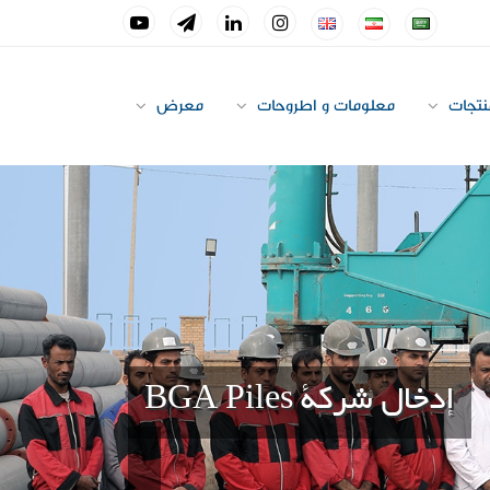
نتجات
معلومات و اطروحات
معرض
إدخال شركة BGA Piles