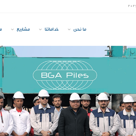
202
ما نحن
خداماتنا
مشاریع
م