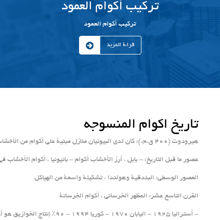
تركيب أكوام العمود
تركيب أكوام العمود
قراءة المزيد
تاریخ اکوام المنسوجه
هيرودوت (400 ق.م.): كان لدى البيونيان منازل مبنية على أكوام من الأخشاب مدفوعة على ضفة النهر
عصور ما قبل التاريخ: - بابل ، أرز الأخشاب أكوام - بانيونيا ، أكوام الأخشاب ف
العصور الوسطى: البندقية وهولندا ، تشكيلة واسعة من الهياكل
القرن التاسع عشر: المظهر الخرساني ، أكوام الخرسانة
- أستراليا 1925 - اليابان 1970 - كوريا 1994 - 90٪ إنتاج الخوازيق هو أكوام الرعاية الصحية الأولية - سنغافورة - الهند – ماليزيا