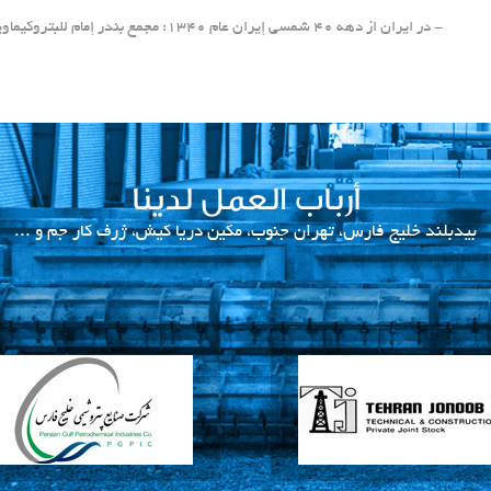
- در ایران از دهه 40 شمسی إيران عام 1340: مجمع بندر إمام للبتروكيماويات
أرباب العمل لدينا
بیدبلند خلیج فارس، تهران جنوب، مکین دریا کیش، ژرف کار جم و ...